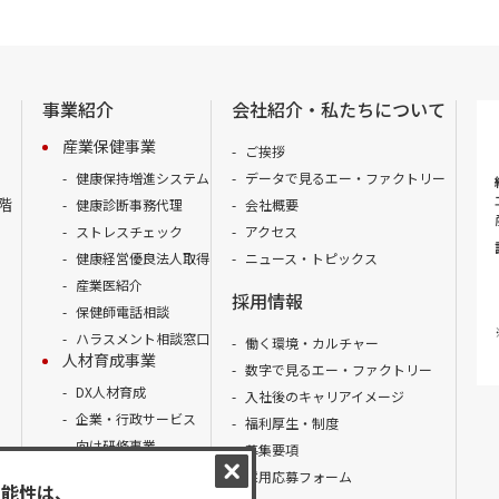
事業紹介
会社紹介・私たちについて
産業保健事業
ご挨拶
健康保持増進システム
データで見るエー・ファクトリー
階
健康診断事務代理
会社概要
ストレスチェック
アクセス
健康経営優良法人取得
ニュース・トピックス
産業医紹介
採用情報
保健師電話相談
ハラスメント相談窓口
働く環境・カルチャー
人材育成事業
数字で見るエー・ファクトリー
DX人材育成
入社後のキャリアイメージ
企業・行政サービス
福利厚生・制度
向け研修事業
募集要項
研修一括提案.com
採用応募フォーム
講師派遣.net