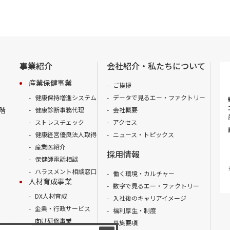
事業紹介
会社紹介・私たちについて
産業保健事業
ご挨拶
健康保持増進システム
データで見るエー・ファクトリー
階
健康診断事務代理
会社概要
ストレスチェック
アクセス
健康経営優良法人取得
ニュース・トピックス
産業医紹介
採用情報
保健師電話相談
ハラスメント相談窓口
働く環境・カルチャー
人材育成事業
数字で見るエー・ファクトリー
DX人材育成
入社後のキャリアイメージ
企業・行政サービス
福利厚生・制度
向け研修事業
募集要項