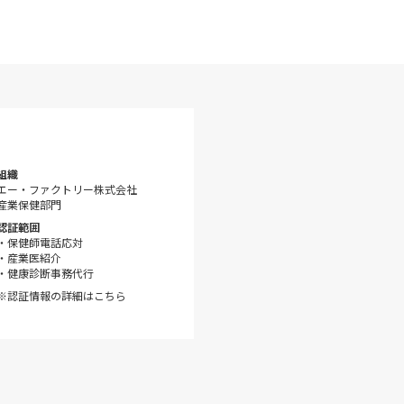
組織
エー・ファクトリー株式会社
産業保健部門
認証範囲
・保健師電話応対
・産業医紹介
・健康診断事務代行
※認証情報の詳細はこちら